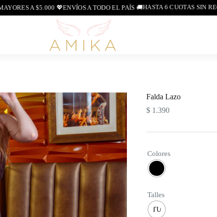
HASTA 6 CUOTAS SIN RECAR
ES A $5.000 💖
ENVÍOS A TODO EL PAÍS 🚚
Falda Lazo
$
1.390
Colores
Talles
TU