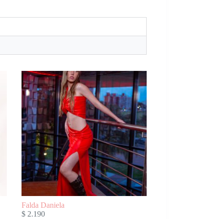
Falda Daniela
$
2.190