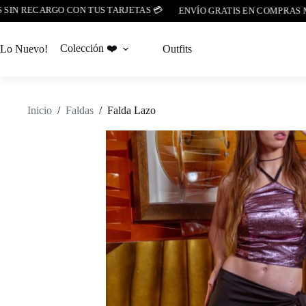
N RECARGO CON TUS TARJETAS 💳
ENVÍO GRATIS EN COMPRAS MAYOR
Saltar
al
Colección ❤️
Lo Nuevo!
Outfits
contenido
Inicio
/
Faldas
/
Falda Lazo