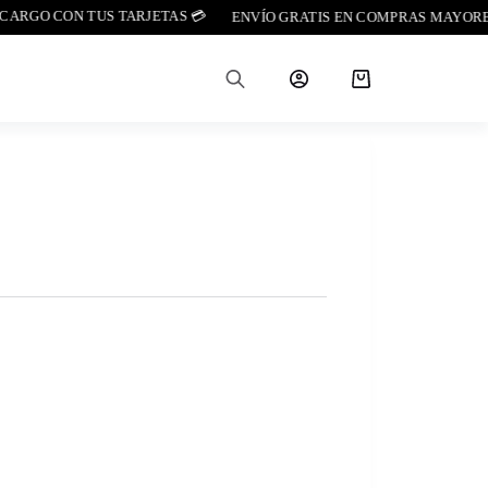
GO CON TUS TARJETAS 💳
ENVÍO GRATIS EN COMPRAS MAYORES A $
Carro
de
compra