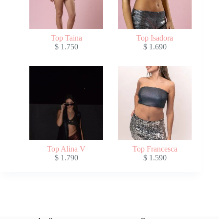
Top Taina
Top Isadora
$
1.750
$
1.690
Top Alina V
Top Francesca
$
1.790
$
1.590