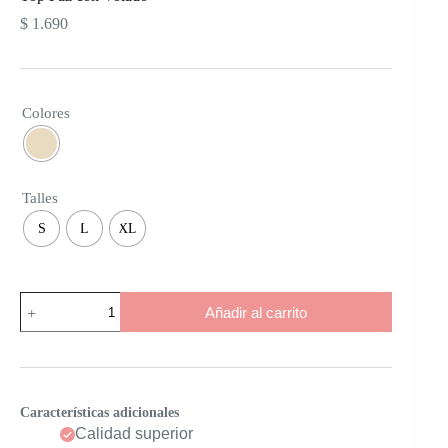
$
1.690
Colores
Talles
S
L
XL
Top
Añadir al carrito
Paz
con
Volado
cantidad
Características adicionales
Calidad superior