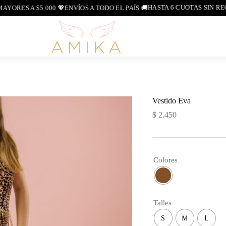
HASTA 6 CUOTAS SIN RECAR
ES A $5.000 💖
ENVÍOS A TODO EL PAÍS 🚚
Vestido Eva
$
2.450
Colores
Talles
S
M
L