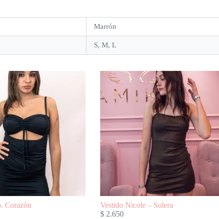
Marrón
S, M, L
p. Corazón
Vestido Nicole – Solera
$
2.650