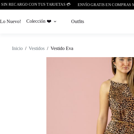
 RECARGO CON TUS TARJETAS 💳
ENVÍO GRATIS EN COMPRAS MAYOR
Saltar
al
Colección ❤️
Lo Nuevo!
Outfits
contenido
Inicio
/
Vestidos
/
Vestido Eva