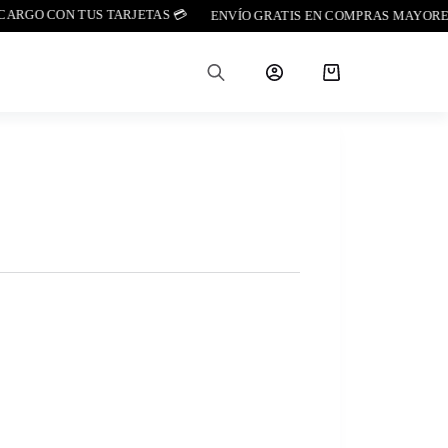
GO CON TUS TARJETAS 💳
ENVÍO GRATIS EN COMPRAS MAYORES A $5
Carro
de
compra